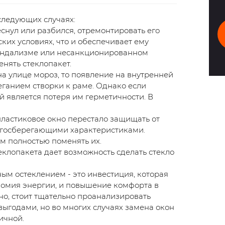
следующих случаях:
снул или разбился, отремонтировать его
их условиях, что и обеспечивает ему
вандализме или несанкционированном
нять стеклопакет.
а улице мороз, то появление на внутренней
еганием створки к раме. Однако если
й является потеря им герметичности. В
ластиковое окно перестало защищать от
ергосберегающими характеристиками.
м полностью поменять их.
еклопакета дает возможность сделать стекло
ым остеклением - это инвестиция, которая
номия энергии, и повышение комфорта в
но, стоит тщательно проанализировать
ыгодами, но во многих случаях замена окон
ичной.