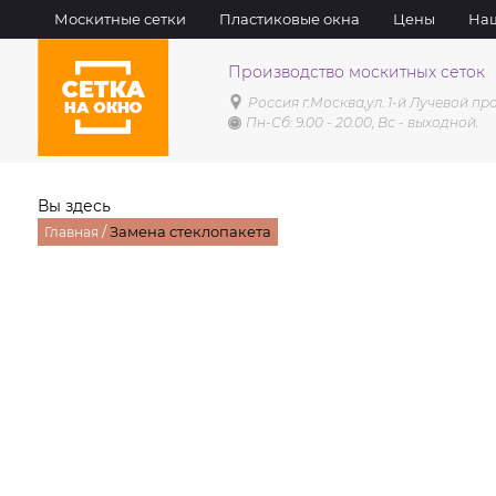
Москитные сетки
Пластиковые окна
Цены
Наш
Производство москитных сеток
Россия г.Москва,
ул. 1-й Лучевой про
Пн-Сб: 9.00 - 20.00, Вс - выходной.
Вы здесь
/
Замена стеклопакета
Главная