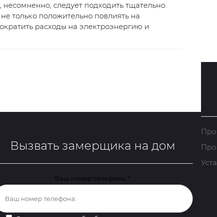
, несомненно, следует подходить тщательно.
не только положительно повлиять на
сократить расходы на электроэнергию и
Про
Вызвать замерщика на дом
Про
Уст
Ваш номер телефона:
*