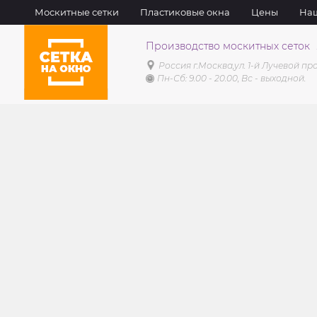
Москитные сетки
Пластиковые окна
Цены
Наш
Производство москитных сеток
Россия г.Москва,
ул. 1-й Лучевой про
Пн-Сб: 9.00 - 20.00, Вс - выходной.