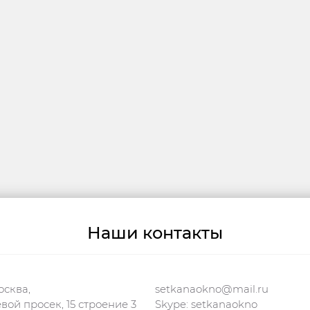
Наши контакты
осква,
setkanaokno@mail.ru
евой просек, 15 строение 3
Skype: setkanaokno