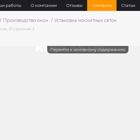
и работы
О компании
Отзывы
Контакты
Статьи
Производство окон
Установка москитных сеток
сек, 15 строение 3
КОНТАКТЫ
Перейти к основному содержанию